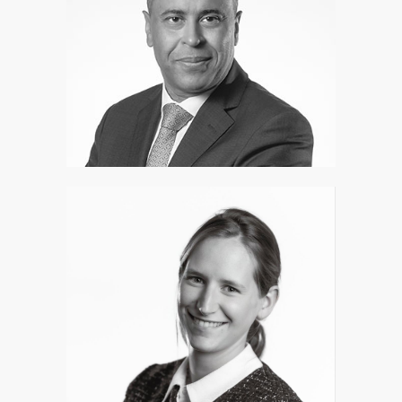
Olivier Gédin
Associé
Pauline Ernoux
Associée