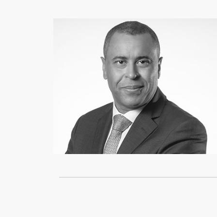
Olivier Gédin
Associé