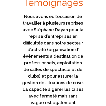
Témoignages
Nous avons eu l’occasion de
Ce cabinet est l’exemple-
travailler à plusieurs reprises
même de réussite de
avec Stéphane Dayan pour la
l’approche « boutique » du
cabinet d’avocat, sachant
reprise d’entreprises en
difficultés dans notre secteur
combiner expérience et
compétences avec proximité
d’activité (organisation d’
évènements à destination de
et connaissance intime des
dossiers. Depuis 7 ans, j’ai pu
professionnels, exploitation
de salles de spectacle et de
apprécier la disponibilité
clubs) et pour assurer la
exceptionnelle et la
gestion de situations de crise.
pertinence de Stéphane
La capacité à gérer les crises
Dayan, qui n’a jamais hésité à
me réorienter vers un de ses
avec fermeté mais sans
associés spécialisés pour les
vague est également