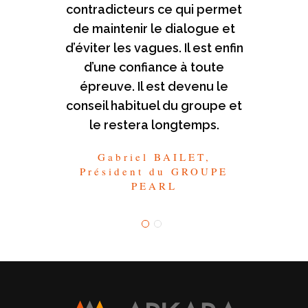
contradicteurs ce qui permet
intermédiaire et au delà en
recherche d’excellence, de
de maintenir le dialogue et
d’éviter les vagues. Il est enfin
solution sur mesure, d’une
relation de confiance et d’un
d’une confiance à toute
budget juridique maîtrisé.
épreuve. Il est devenu le
conseil habituel du groupe et
David AMSELLEM,
le restera longtemps.
Président et fondateur de
JOHN PAUL - N1°
Gabriel BAILET,
mondial des services VIP
Président du GROUPE
de conciergerie
PEARL