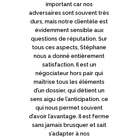
dossiers techniques qui
important car nos
adversaires sont souvent très
sortaient de son cadre de
compétence. Chaque dossier
durs, mais notre clientèle est
évidemment sensible aux
confié à Stéphane a été
questions de réputation. Sur
l’occasion de mesurer sa
tous ces aspects, Stéphane
dextérité, son implication
nous a donné entièrement
réelle pour la défense de
satisfaction. Il est un
nos intérêts et son
négociateur hors pair qui
accompagnement
stratégique dans la posture à
maîtrise tous les éléments
d’un dossier, qui détient un
adopter en négociation à
sens aigu de l’anticipation, ce
deux voix. Je suis convaincu
que le cabinet ARKARA est
qui nous permet souvent
d’avoir l’avantage. Il est ferme
taillée pour répondre aux
sans jamais brusquer et sait
besoins d’exigence des
sociétés de taille
s’adapter à nos