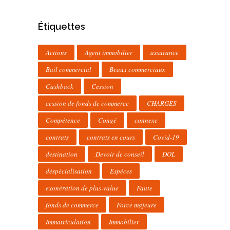
Étiquettes
Actions
Agent immobilier
assurance
Bail commercial
Beaux commerciaux
Cashback
Cession
cession de fonds de commerce
CHARGES
Compétence
Congé
connexe
contrats
contrats en cours
Covid-19
destination
Devoir de conseil
DOL
déspécialisation
Espèces
exonération de plus-value
Faute
fonds de commerce
Force majeure
Immatriculation
Immobilier