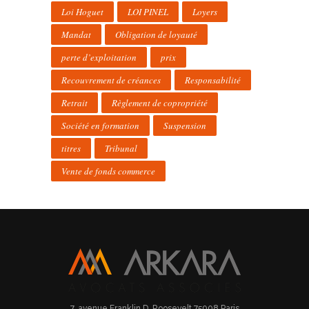
Loi Hoguet
LOI PINEL
Loyers
Mandat
Obligation de loyauté
perte d’exploitation
prix
Recouvrement de créances
Responsabilité
Retrait
Règlement de copropriété
Société en formation
Suspension
titres
Tribunal
Vente de fonds commerce
7, avenue Franklin D. Roosevelt 75008 Paris