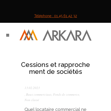
Téléphone : 01 45 61 42 32
Cessions et rapproche
ment de sociétés
13.02.2023
,
Baux commerciaux
,
Fonds de commerce
,
Non classé
Quel locataire commercial ne