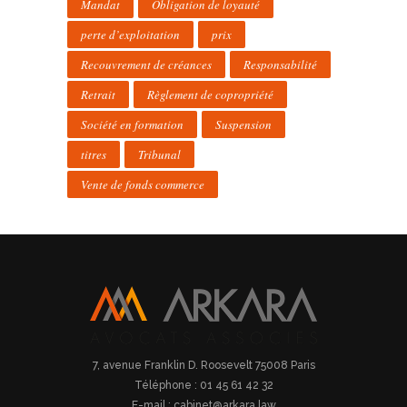
Mandat
Obligation de loyauté
perte d’exploitation
prix
Recouvrement de créances
Responsabilité
Retrait
Règlement de copropriété
Société en formation
Suspension
titres
Tribunal
Vente de fonds commerce
7, avenue Franklin D. Roosevelt 75008 Paris
Téléphone : 01 45 61 42 32
E-mail : cabinet@arkara.law