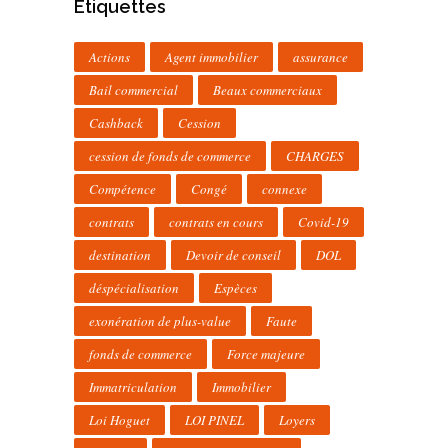
Étiquettes
Actions
Agent immobilier
assurance
Bail commercial
Beaux commerciaux
Cashback
Cession
cession de fonds de commerce
CHARGES
Compétence
Congé
connexe
contrats
contrats en cours
Covid-19
destination
Devoir de conseil
DOL
déspécialisation
Espèces
exonération de plus-value
Faute
fonds de commerce
Force majeure
Immatriculation
Immobilier
Loi Hoguet
LOI PINEL
Loyers