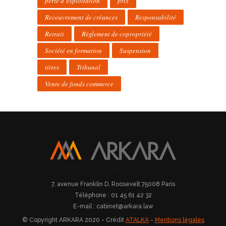
perte d’exploitation
prix
Recouvrement de créances
Responsabilité
Retrait
Règlement de copropriété
Société en formation
Suspension
titres
Tribunal
Vente de fonds commerce
7, avenue Franklin D. Roosevelt 75008 Paris
Téléphone : 01 45 61 42 32
E-mail : cabinet@arkara.law
© Copyright ARKARA 2020 - Crédit
ATALKA
-
Mentions légales