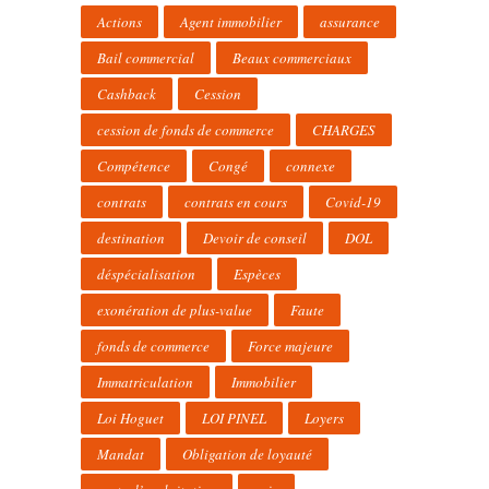
Actions
Agent immobilier
assurance
Bail commercial
Beaux commerciaux
Cashback
Cession
cession de fonds de commerce
CHARGES
Compétence
Congé
connexe
contrats
contrats en cours
Covid-19
destination
Devoir de conseil
DOL
déspécialisation
Espèces
exonération de plus-value
Faute
fonds de commerce
Force majeure
Immatriculation
Immobilier
Loi Hoguet
LOI PINEL
Loyers
Mandat
Obligation de loyauté